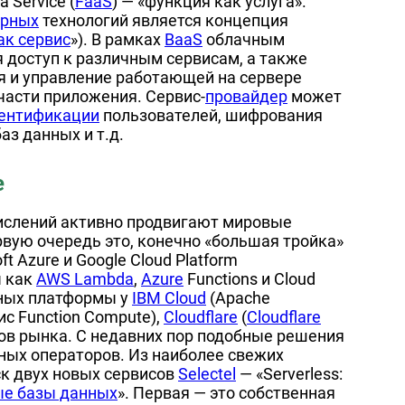
 Service (
FaaS
) — «функция как услуга».
ерных
технологий является концепция
ак сервис
»). В рамках
BaaS
облачным
 доступ к различным сервисам, а также
я и управление работающей на сервере
части приложения. Сервис-
провайдер
может
ентификации
пользователей, шифрования
з данных и т.д.
е
ислений активно продвигают мировые
рвую очередь это, конечно «большая тройка»
t Azure и Google Cloud Platform
ы как
AWS Lambda
,
Azure
Functions и Cloud
рных платформы у
IBM Cloud
(Apache
ис Function Compute),
Cloudflare
(
Cloudflare
ков рынка. С недавних пор подобные решения
ных операторов. Из наиболее свежих
к двух новых сервисов
Selectel
— «Serverless:
е базы данных
». Первая — это собственная