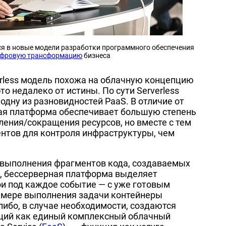
я в новые модели разработки программного обеспечения
фровую трансформацию
бизнеса
erless модель похожа на облачную концепцию
 это недалеко от истины. По сути Serverless
одну из разновидностей PaaS. В отличие от
ая платформа обеспечивает большую степень
ения/сокращения ресурсов, но вместе с тем
нтов для контроля инфраструктуры, чем
я выполнения фрагментов кода, создаваемых
, бессерверная платформа выделяет
и под каждое событие — с уже готовым
мере выполнения задачи контейнеры
ибо, в случае необходимости, создаются
ющий как единый комплексный облачный