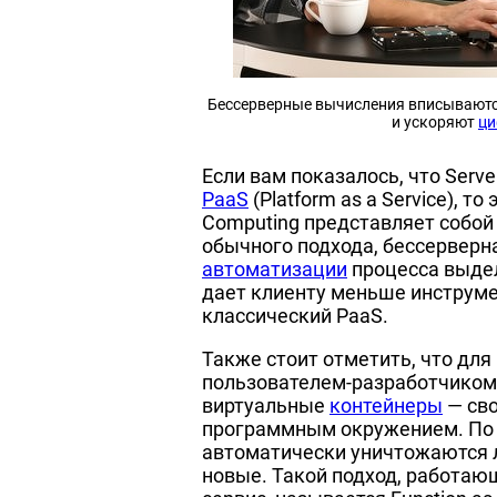
Бессерверные вычисления вписываютс
и ускоряют
ци
Если вам показалось, что Serv
PaaS
(Platform as a Service), то
Computing представляет собой 
обычного подхода, бессерверн
автоматизации
процесса выдел
дает клиенту меньше инструме
классический PaaS.
Также стоит отметить, что дл
пользователем-разработчиком
виртуальные
контейнеры
— сво
программным окружением. По 
автоматически уничтожаются л
новые. Такой подход, работа