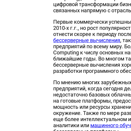
цифровой трансформации бизне
связанных напрямую с отрасл
Первые коммерчески успешные
2010-х г.г., но рост популярно
отнести скорее к периоду посл
бессерверные вычисления
, та
предприятий по всему миру. Бол
Computing к числу основных н
ближайшие годы. Во многом та
бессерверные вычисления хор
разработки программного обес
По мнению многих зарубежных 
предприятий, когда сегодня д
недостаточно базовых облачных
на готовые платформы, предо
мощность или ресурсы хранени
окружение. Также по мере раз
еще более интеллектуальном 
аналитики или
машинного обу