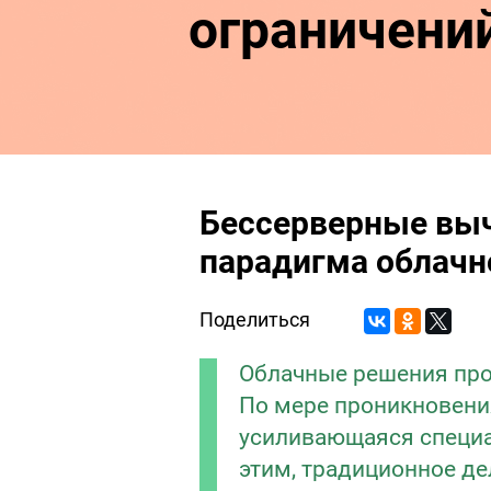
ограничени
Бессерверные выч
парадигма облачн
Поделиться
Облачные решения пр
По мере проникновения
усиливающаяся специал
этим, традиционное дел