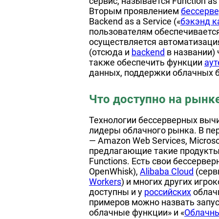
сервис, называется Function as a
Вторым проявлением
бессерв
Backend as a Service («
бэкэнд к
пользователям обеспечивается
осуществляется автоматизаци
(отсюда и
backend
в названии) 
также обеспечить функции
аут
данных, поддержки облачных ба
Что доступно на рынк
Технологии бессерверных выч
лидеры облачного рынка. В пе
— Amazon Web Services, Microsof
предлагающие такие продукт
Functions. Есть свои бессерве
OpenWhisk),
Alibaba Cloud
(серв
Workers
) и многих других игро
доступны и у
российских
облач
примеров можно назвать запус
облачные функции» и «
Облачны