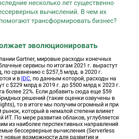
оследние несколько лет существенно
ессерверных вычислений. В чем их
и помогают трансформировать бизнес?
олжает эволюционировать
ании Gartner, мировые расходы конечных
блачные сервисы по итогам 2021 г. вырастут
, по сравнению с $257,5 млрд. в 2020 г.
тся и в
IDC
, по данным которой, расходы на
с $229 млрд в 2019 г. до $500 млрд к 2023 г.
та более 22%. Если добавить сюда еще $59
бридных решений (такие оценки озвучены в
ights), то в итоге мы получим огромный и при
 рынок, который в немалой степени влияет
й ИТ. По мере развития облаков, углубляется
ним из наиболее перспективных направлений
емые бессерверные вычисления (Serverless
т новые возможности для развития и