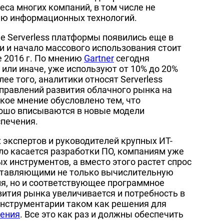
са многих компаний, в том числе не
ью информационных технологий.
 Serverless платформы появились еще в
сти и начало массового использования стоит
е 2016 г. По мнению
Gartner
сегодня
к или иначе, уже используют от 10% до 20%
ее того, аналитики относят Serverless
аправлений развития облачного рынка на
кое мнение обусловлено тем, что
ошо вписываются в новые модели
печения.
экспертов и руководителей крупных ИТ-
ело касается разработки ПО, компаниям уже
 инструментов, а вместо этого растет спрос
ставляющими не только вычислительную
я, но и соответствующее программное
вития рынка увеличивается и потребность в
инструментарии таком как решения для
чения
. Все это как раз и должны обеспечить