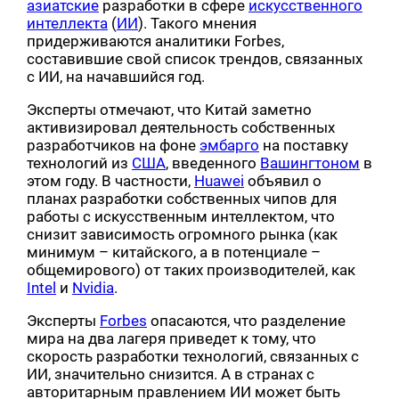
азиатские
разработки в сфере
искусственного
интеллекта
(
ИИ
). Такого мнения
придерживаются аналитики Forbes,
составившие свой список трендов, связанных
с ИИ, на начавшийся год.
Эксперты отмечают, что Китай заметно
активизировал деятельность собственных
разработчиков на фоне
эмбарго
на поставку
технологий из
США
, введенного
Вашингтоном
в
этом году. В частности,
Huawei
объявил о
планах разработки собственных чипов для
работы с искусственным интеллектом, что
снизит зависимость огромного рынка (как
минимум – китайского, а в потенциале –
общемирового) от таких производителей, как
Intel
и
Nvidia
.
Эксперты
Forbes
опасаются, что разделение
мира на два лагеря приведет к тому, что
скорость разработки технологий, связанных с
ИИ, значительно снизится. А в странах с
авторитарным правлением ИИ может быть